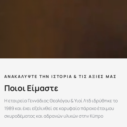
ΑΝΑΚΑΛΥΨΤΕ ΤΗΝ ΙΣΤΟΡΙΑ & ΤΙΣ ΑΞΙΕΣ ΜΑΣ
Π
ο
ι
ο
ι
Ε
ί
μ
α
σ
τ
ε
Η εταιρεία Γεννάδιος Θεολόγου & Υιοί Λτδ ιδρύθηκε το
1989 και έχει εξελιχθεί σε κορυφαίο πάροχο έτοιμου
σκυροδέματος και αδρανών υλικών στην Κύπρο