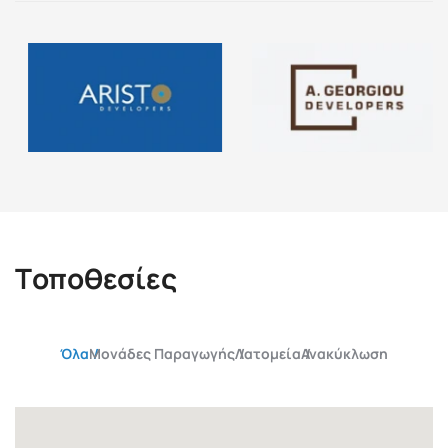
Τ
ο
π
ο
θ
ε
σ
ί
ε
ς
Όλα
Μονάδες Παραγωγής
Λατομεία
Ανακύκλωση