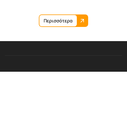
Περισσότερα
Ηγετική παρουσία στο έτοιμο σκυρόδεμα και τα αδρανή
υλικά στην Κύπρο.