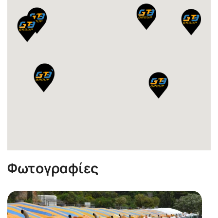
Φ
ω
τ
ο
γ
ρ
α
φ
ί
ε
ς